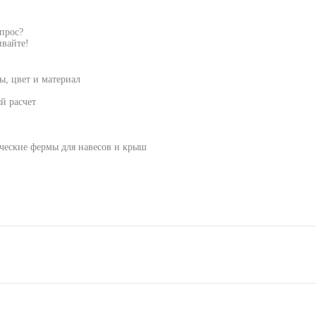
опрос?
вайте!
, цвет и материал
й расчет
ические фермы для навесов и крыш