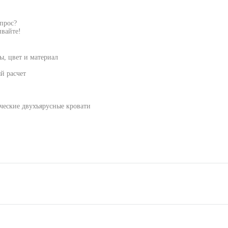
опрос?
вайте!
, цвет и материал
й расчет
ические двухъярусные кровати