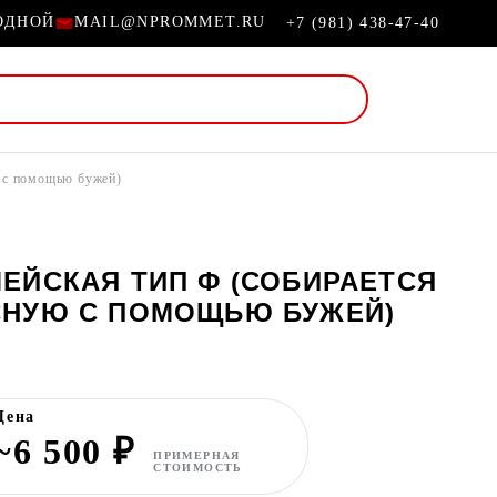
ХОДНОЙ
MAIL@NPROMMET.RU
+7 (981) 438-47-40
ю с помощью бужей)
ЕЙСКАЯ ТИП Ф (СОБИРАЕТСЯ
СНУЮ С ПОМОЩЬЮ БУЖЕЙ)
Цена
~6 500 ₽
ПРИМЕРНАЯ
СТОИМОСТЬ