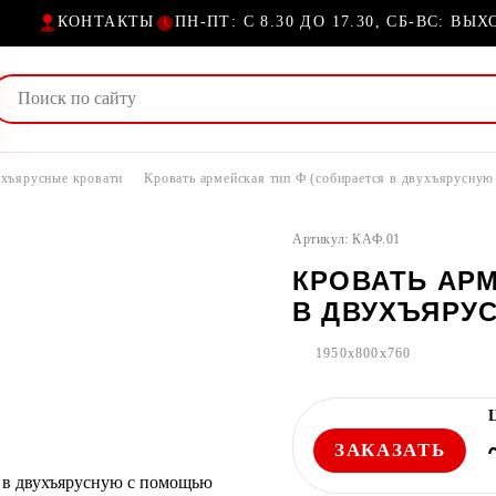
КОНТАКТЫ
ПН-ПТ: С 8.30 ДО 17.30, СБ-ВС: ВЫ
ухъярусные кровати
Кровать армейская тип Ф (собирается в двухъярусну
Артикул: КАФ.01
КРОВАТЬ АРМ
В ДВУХЪЯРУ
1950x800x760
ЗАКАЗАТЬ