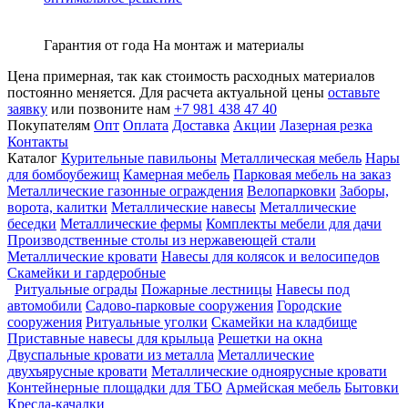
Гарантия от года
На монтаж и материалы
Цена примерная, так как стоимость расходных материалов
постоянно меняется. Для расчета актуальной цены
оставьте
заявку
или позвоните нам
+7 981 438 47 40
Покупателям
Опт
Оплата
Доставка
Акции
Лазерная резка
Контакты
Каталог
Курительные павильоны
Металлическая мебель
Нары
для бомбоубежищ
Камерная мебель
Парковая мебель на заказ
Металлические газонные ограждения
Велопарковки
Заборы,
ворота, калитки
Металлические навесы
Металлические
беседки
Металлические фермы
Комплекты мебели для дачи
Производственные столы из нержавеющей стали
Металлические кровати
Навесы для колясок и велосипедов
Скамейки и гардеробные
Ритуальные ограды
Пожарные лестницы
Навесы под
автомобили
Садово-парковые сооружения
Городские
сооружения
Ритуальные уголки
Скамейки на кладбище
Приставные навесы для крыльца
Решетки на окна
Двуспальные кровати из металла
Металлические
двухъярусные кровати
Металлические одноярусные кровати
Контейнерные площадки для ТБО
Армейская мебель
Бытовки
Кресла-качалки