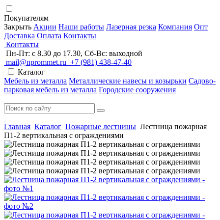
Покупателям
Закрыть
Акции
Наши работы
Лазерная резка
Компания
Опт
Доставка
Оплата
Контакты
Контакты
Пн-Пт: с 8.30 до 17.30, Сб-Вс: выходной
mail@nprommet.ru
+7 (981) 438-47-40
Каталог
Мебель из металла
Металлические навесы и козырьки
Садово-
парковая мебель из металла
Городские сооружения
Главная
Каталог
Пожарные лестницы
Лестница пожарная
П1-2 вертикальная с ограждениями