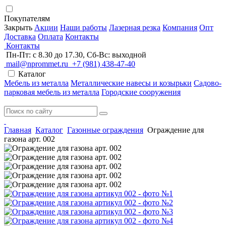
Покупателям
Закрыть
Акции
Наши работы
Лазерная резка
Компания
Опт
Доставка
Оплата
Контакты
Контакты
Пн-Пт: с 8.30 до 17.30, Сб-Вс: выходной
mail@nprommet.ru
+7 (981) 438-47-40
Каталог
Мебель из металла
Металлические навесы и козырьки
Садово-
парковая мебель из металла
Городские сооружения
Главная
Каталог
Газонные ограждения
Ограждение для
газона арт. 002