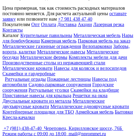
Цена примерная, так как стоимость расходных материалов
постоянно меняется. Для расчета актуальной цены
оставьте
заявку
или позвоните нам
+7 981 438 47 40
Покупателям
Опт
Оплата
Доставка
Акции
Лазерная резка
Контакты
Каталог
Курительные павильоны
Металлическая мебель
Нары
для бомбоубежищ
Камерная мебель
Парковая мебель на заказ
Металлические газонные ограждения
Велопарковки
Заборы,
ворота, калитки
Металлические навесы
Металлические
беседки
Металлические фермы
Комплекты мебели для дачи
Производственные столы из нержавеющей стали
Металлические кровати
Навесы для колясок и велосипедов
Скамейки и гардеробные
Ритуальные ограды
Пожарные лестницы
Навесы под
автомобили
Садово-парковые сооружения
Городские
сооружения
Ритуальные уголки
Скамейки на кладбище
Приставные навесы для крыльца
Решетки на окна
Двуспальные кровати из металла
Металлические
двухъярусные кровати
Металлические одноярусные кровати
Контейнерные площадки для ТБО
Армейская мебель
Бытовки
Кресла-качалки
+7 (981) 438-47-40
Череповец, Кирилловское шоссе, 76Б
Режим работы с 09:00 до 18:00
mail@nprommet.ru