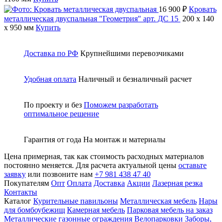
16 900 ₽
Кровать
металлическая двуспальная "Геометрия" арт. ДС 15
200 x 140
x 950 мм
Купить
Доставка по РФ
Крупнейшими перевозчиками
Удобная оплата
Наличный и безналичный расчет
По проекту и без
Поможем разработать
оптимальное решение
Гарантия от года
На монтаж и материалы
Цена примерная, так как стоимость расходных материалов
постоянно меняется. Для расчета актуальной цены
оставьте
заявку
или позвоните нам
+7 981 438 47 40
Покупателям
Опт
Оплата
Доставка
Акции
Лазерная резка
Контакты
Каталог
Курительные павильоны
Металлическая мебель
Нары
для бомбоубежищ
Камерная мебель
Парковая мебель на заказ
Металлические газонные ограждения
Велопарковки
Заборы,