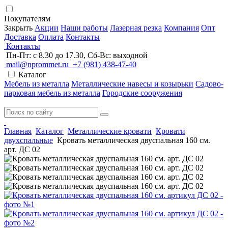
Покупателям
Закрыть
Акции
Наши работы
Лазерная резка
Компания
Опт
Доставка
Оплата
Контакты
Контакты
Пн-Пт: с 8.30 до 17.30, Сб-Вс: выходной
mail@nprommet.ru
+7 (981) 438-47-40
Каталог
Мебель из металла
Металлические навесы и козырьки
Садово-
парковая мебель из металла
Городские сооружения
Главная
Каталог
Металлические кровати
Кровати
двухспальные
Кровать металлическая двуспальная 160 см.
арт. ДС 02