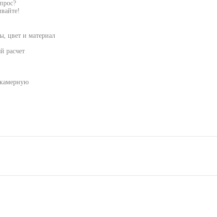
опрос?
вайте!
, цвет и материал
й расчет
 камерную