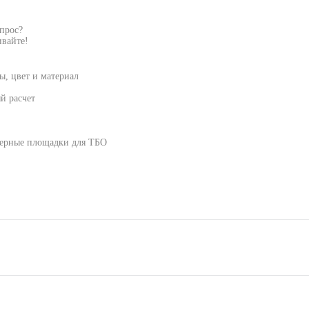
опрос?
вайте!
, цвет и материал
й расчет
нерные площадки для ТБО