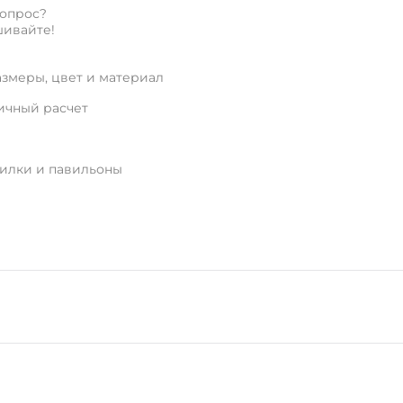
вопрос?
ивайте!
змеры, цвет и материал
ичный расчет
рилки и павильоны