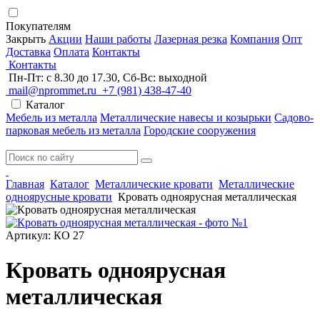
Покупателям
Закрыть
Акции
Наши работы
Лазерная резка
Компания
Опт
Доставка
Оплата
Контакты
Контакты
Пн-Пт: с 8.30 до 17.30, Сб-Вс: выходной
mail@nprommet.ru
+7 (981) 438-47-40
Каталог
Мебель из металла
Металлические навесы и козырьки
Садово-
парковая мебель из металла
Городские сооружения
Главная
Каталог
Металлические кровати
Металлические
одноярусные кровати
Кровать одноярусная металлическая
Артикул: КО 27
Кровать одноярусная
металлическая