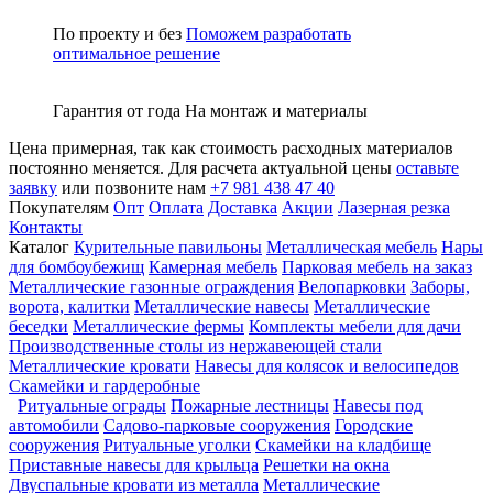
По проекту и без
Поможем разработать
оптимальное решение
Гарантия от года
На монтаж и материалы
Цена примерная, так как стоимость расходных материалов
постоянно меняется. Для расчета актуальной цены
оставьте
заявку
или позвоните нам
+7 981 438 47 40
Покупателям
Опт
Оплата
Доставка
Акции
Лазерная резка
Контакты
Каталог
Курительные павильоны
Металлическая мебель
Нары
для бомбоубежищ
Камерная мебель
Парковая мебель на заказ
Металлические газонные ограждения
Велопарковки
Заборы,
ворота, калитки
Металлические навесы
Металлические
беседки
Металлические фермы
Комплекты мебели для дачи
Производственные столы из нержавеющей стали
Металлические кровати
Навесы для колясок и велосипедов
Скамейки и гардеробные
Ритуальные ограды
Пожарные лестницы
Навесы под
автомобили
Садово-парковые сооружения
Городские
сооружения
Ритуальные уголки
Скамейки на кладбище
Приставные навесы для крыльца
Решетки на окна
Двуспальные кровати из металла
Металлические