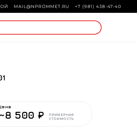
НОЙ
MAIL@NPROMMET.RU
+7 (981) 438-47-40
01
Цена
~8 500 ₽
ПРИМЕРНАЯ
СТОИМОСТЬ