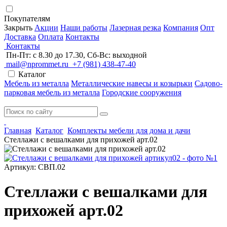
Покупателям
Закрыть
Акции
Наши работы
Лазерная резка
Компания
Опт
Доставка
Оплата
Контакты
Контакты
Пн-Пт: с 8.30 до 17.30, Сб-Вс: выходной
mail@nprommet.ru
+7 (981) 438-47-40
Каталог
Мебель из металла
Металлические навесы и козырьки
Садово-
парковая мебель из металла
Городские сооружения
Главная
Каталог
Комплекты мебели для дома и дачи
Стеллажи с вешалками для прихожей арт.02
Артикул: СВП.02
Стеллажи с вешалками для
прихожей арт.02