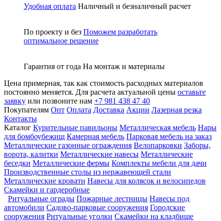
Удобная оплата
Наличный и безналичный расчет
По проекту и без
Поможем разработать
оптимальное решение
Гарантия от года
На монтаж и материалы
Цена примерная, так как стоимость расходных материалов
постоянно меняется. Для расчета актуальной цены
оставьте
заявку
или позвоните нам
+7 981 438 47 40
Покупателям
Опт
Оплата
Доставка
Акции
Лазерная резка
Контакты
Каталог
Курительные павильоны
Металлическая мебель
Нары
для бомбоубежищ
Камерная мебель
Парковая мебель на заказ
Металлические газонные ограждения
Велопарковки
Заборы,
ворота, калитки
Металлические навесы
Металлические
беседки
Металлические фермы
Комплекты мебели для дачи
Производственные столы из нержавеющей стали
Металлические кровати
Навесы для колясок и велосипедов
Скамейки и гардеробные
Ритуальные ограды
Пожарные лестницы
Навесы под
автомобили
Садово-парковые сооружения
Городские
сооружения
Ритуальные уголки
Скамейки на кладбище