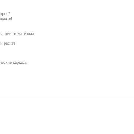
опрос?
вайте!
, цвет и материал
й расчет
ческие каркасы