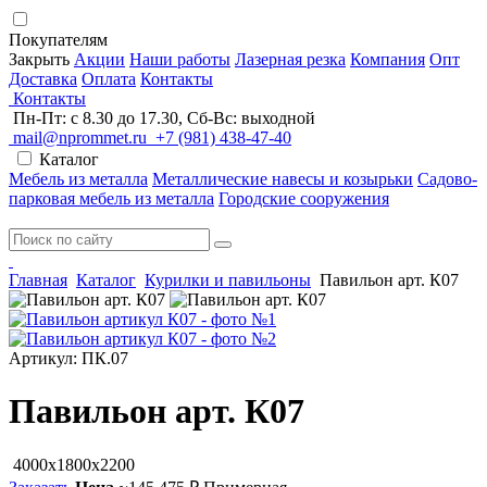
Покупателям
Закрыть
Акции
Наши работы
Лазерная резка
Компания
Опт
Доставка
Оплата
Контакты
Контакты
Пн-Пт: с 8.30 до 17.30, Сб-Вс: выходной
mail@nprommet.ru
+7 (981) 438-47-40
Каталог
Мебель из металла
Металлические навесы и козырьки
Садово-
парковая мебель из металла
Городские сооружения
Главная
Каталог
Курилки и павильоны
Павильон арт. К07
Артикул: ПК.07
Павильон арт. К07
4000x1800x2200