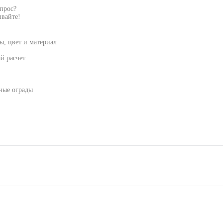
опрос?
вайте!
, цвет и материал
й расчет
ьные ограды