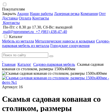
Покупателям
Закрыть
Акции
Наши работы
Лазерная резка
Компания
Опт
Доставка
Оплата
Контакты
Контакты
Пн-Пт: с 8.30 до 17.30, Сб-Вс: выходной
mail@nprommet.ru
+7 (981) 438-47-40
Каталог
Мебель из металла
Металлические навесы и козырьки
Садово-
парковая мебель из металла
Городские сооружения
Главная
Каталог
Садово-парковая мебель
Скамья садовая
кованая со столиком, размеры 1500х400мм
Артикул: 16
Скамья садовая кованая со
столиком, размеры