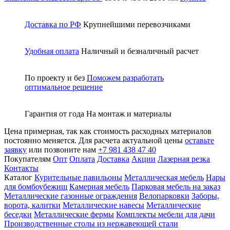
Доставка по РФ
Крупнейшими перевозчиками
Удобная оплата
Наличный и безналичный расчет
По проекту и без
Поможем разработать
оптимальное решение
Гарантия от года
На монтаж и материалы
Цена примерная, так как стоимость расходных материалов
постоянно меняется. Для расчета актуальной цены
оставьте
заявку
или позвоните нам
+7 981 438 47 40
Покупателям
Опт
Оплата
Доставка
Акции
Лазерная резка
Контакты
Каталог
Курительные павильоны
Металлическая мебель
Нары
для бомбоубежищ
Камерная мебель
Парковая мебель на заказ
Металлические газонные ограждения
Велопарковки
Заборы,
ворота, калитки
Металлические навесы
Металлические
беседки
Металлические фермы
Комплекты мебели для дачи
Производственные столы из нержавеющей стали