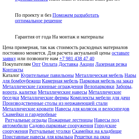
По проекту и без
Поможем разработать
оптимальное решение
Гарантия от года
На монтаж и материалы
Цена примерная, так как стоимость расходных материалов
постоянно меняется. Для расчета актуальной цены
оставьте
заявку
или позвоните нам
+7 981 438 47 40
Покупателям
Опт
Оплата
Доставка
Акции
Лазерная резка
Контакты
Каталог
Курительные павильоны
Металлическая мебель
Нары
для бомбоубежищ
Камерная мебель
Парковая мебель на заказ
Металлические газонные ограждения
Велопарковки
Заборы,
ворота, калитки
Металлические навесы
Металлические
беседки
Металлические фермы
Комплекты мебели для дачи
Производственные столы из нержавеющей стали
Металлические кровати
Навесы для колясок и велосипедов
Скамейки и гардеробные
Ритуальные ограды
Пожарные лестницы
Навесы под
автомобили
Садово-парковые сооружения
Городские
сооружения
Ритуальные уголки
Скамейки на кладбище
Приставные навесы для крыльца
Решетки на окна