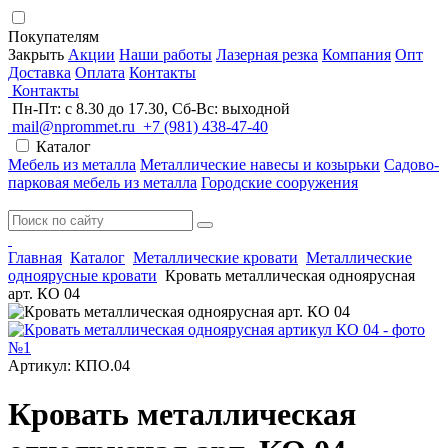
Покупателям
Закрыть
Акции
Наши работы
Лазерная резка
Компания
Опт
Доставка
Оплата
Контакты
Контакты
Пн-Пт: с 8.30 до 17.30, Сб-Вс: выходной
mail@nprommet.ru
+7 (981) 438-47-40
Каталог
Мебель из металла
Металлические навесы и козырьки
Садово-
парковая мебель из металла
Городские сооружения
Главная
Каталог
Металлические кровати
Металлические
одноярусные кровати
Кровать металлическая одноярусная
арт. КО 04
Артикул: КПО.04
Кровать металлическая